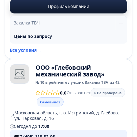
Профиль компании
Закалка ТВЧ
—
Цены по запросу
Все условия →
ООО «Глебовский
механический завод»
№ 10 в рейтинге лучших Закалка ТВЧ из 42
0.0
Отзывов нет
○ Не проверена
Самовывоз
Московская область, г. о. Истринский, д. Глебово,
📍
ул. Парковая, д. 16
🕒
Сегодня до
17:00
☎
7 (495) 118-32-98