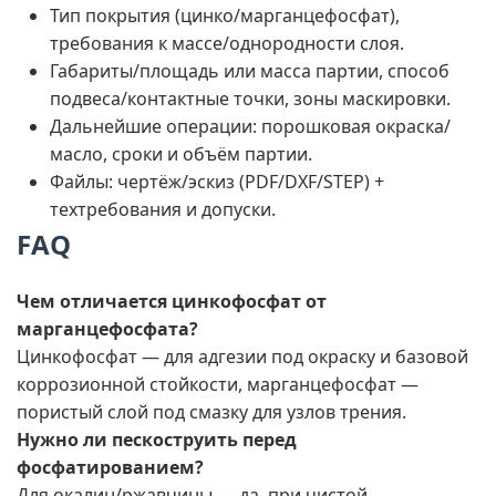
Тип покрытия (цинко/марганцефосфат),
требования к массе/однородности слоя.
Габариты/площадь или масса партии, способ
подвеса/контактные точки, зоны маскировки.
Дальнейшие операции: порошковая окраска/
масло, сроки и объём партии.
Файлы: чертёж/эскиз (PDF/DXF/STEP) +
техтребования и допуски.
FAQ
Чем отличается цинкофосфат от
марганцефосфата?
Цинкофосфат — для адгезии под окраску и базовой
коррозионной стойкости, марганцефосфат —
пористый слой под смазку для узлов трения.
Нужно ли пескоструить перед
фосфатированием?
Для окалин/ржавчины — да, при чистой