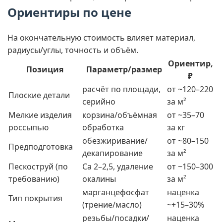
Ориентиры по цене
На окончательную стоимость влияет материал,
радиусы/углы, точность и объём.
Ориентир,
Позиция
Параметр/размер
₽
расчёт по площади,
от ~120–220
Плоские детали
серийно
за м²
Мелкие изделия
корзина/объёмная
от ~35–70
россыпью
обработка
за кг
обезжиривание/
от ~80–150
Предподготовка
декапирование
за м²
Пескоструй (по
Са 2–2,5, удаление
от ~150–300
требованию)
окалины
за м²
марганцефосфат
наценка
Тип покрытия
(трение/масло)
~+15–30%
резьбы/посадки/
наценка