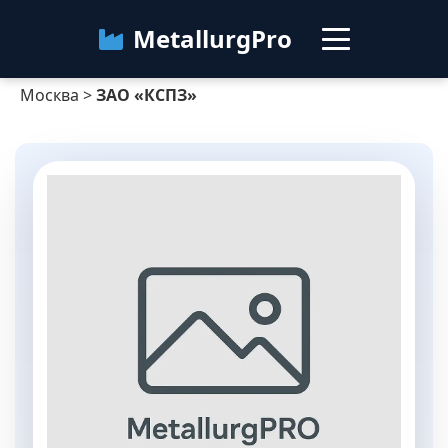
MetallurgPro
Москва
>
ЗАО «КСПЗ»
Москва
Категории
Блог
О сервисе
Контакты