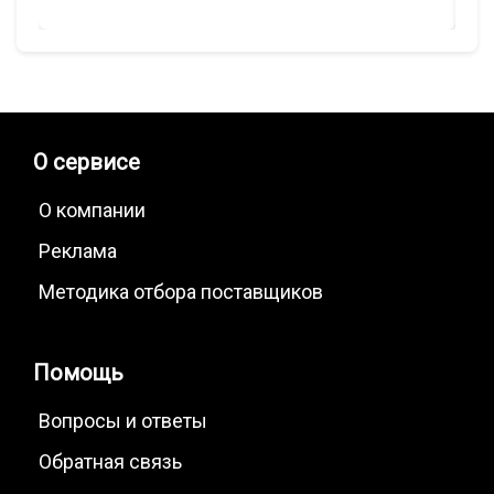
Резка на ленточнопильном станке
Термическая обработка металлов
Закалка ТВЧ
Нормализация стали
Объёмная закалка
Отпуск стали
О сервисе
Поверхностная закалка
Улучшение стали
Химико-термическая обработка металлов
О компании
Анодирование
Реклама
Гальваническое покрытие хромом
Методика отбора поставщиков
Гальваническое покрытие цинком
Оксидирование
Травление металла
Помощь
Химическое фосфатирование
Цементация
Вопросы и ответы
Обратная связь