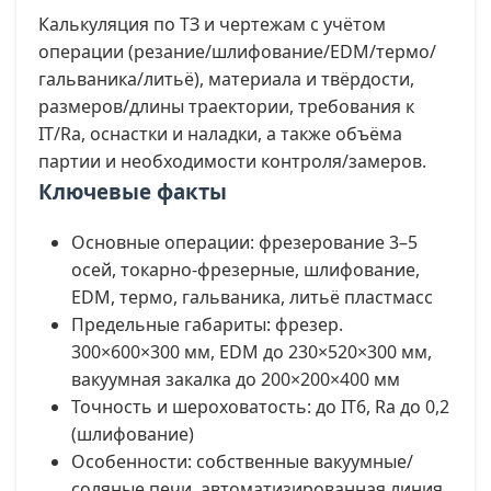
Калькуляция по ТЗ и чертежам с учётом
операции (резание/шлифование/EDM/термо/
гальваника/литьё), материала и твёрдости,
размеров/длины траектории, требования к
IT/Ra, оснастки и наладки, а также объёма
партии и необходимости контроля/замеров.
Ключевые факты
Основные операции: фрезерование 3–5
осей, токарно-фрезерные, шлифование,
EDM, термо, гальваника, литьё пластмасс
Предельные габариты: фрезер.
300×600×300 мм, EDM до 230×520×300 мм,
вакуумная закалка до 200×200×400 мм
Точность и шероховатость: до IT6, Ra до 0,2
(шлифование)
Особенности: собственные вакуумные/
соляные печи, автоматизированная линия