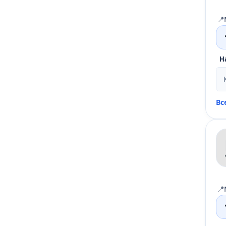
📍
Н
Вс
📍