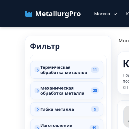
MetallurgPro
Москва
К
Мос
Фильтр
К
Термическая
11
обработка металлов
По
по
КП
Механическая
28
обработка металла
Гибка металла
9
Изготовление
19