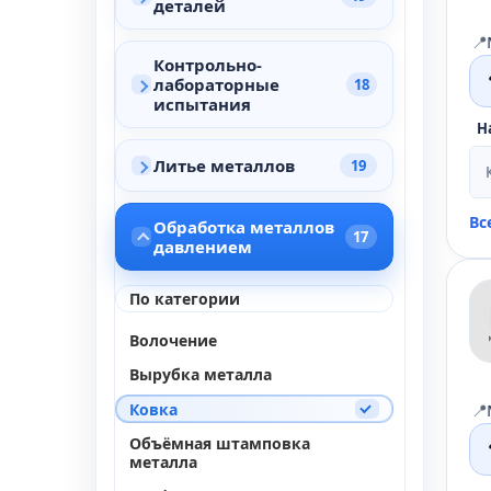
деталей
📍
Контрольно-
лабораторные
18
испытания
Н
Литье металлов
19
Вс
Обработка металлов
17
давлением
По категории
Волочение
Вырубка металла
Ковка
📍
Объёмная штамповка
металла