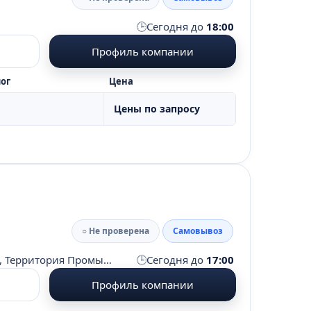
🕒
Сегодня до
18:00
Профиль компании
ог
Цена
Цены по запросу
○ Не проверена
Самовывоз
🕒
Московская область, Солнечногорский район, д. Чашниково, Территория Промышленная зона Чашниково, стр. 1
Сегодня до
17:00
Профиль компании