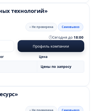
ных технологий»
○ Не проверена
Самовывоз
🕒
Сегодня до
18:00
Профиль компании
ог
Цена
Цены по запросу
есурс»
○ Не проверена
Самовывоз