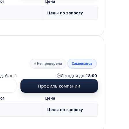
ог
Цена
Цены по запросу
○ Не проверена
Самовывоз
🕒
. 6, к. 1
Сегодня до
18:00
Профиль компании
ог
Цена
Цены по запросу