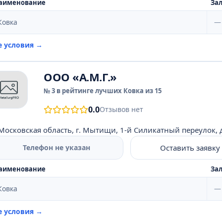
аименование
Зал
Ковка
—
е условия →
ООО «А.М.Г.»
№ 3 в рейтинге лучших Ковка из 15
0.0
Отзывов нет
Московская область, г. Мытищи, 1-й Силикатный переулок, д
Оставить заявку
Телефон не указан
аименование
Зал
Ковка
—
е условия →