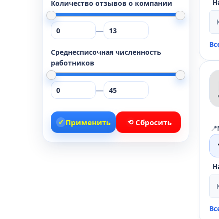
Н
Количество отзывов о компании
—
Вс
Среднесписочная численность
работников
—
✓
Применить
⟲
Сбросить
📍
Н
Вс