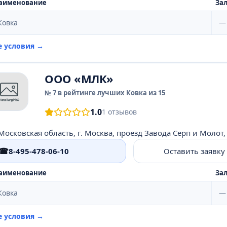
аименование
Зал
Ковка
—
е условия →
ООО «МЛК»
№ 7 в рейтинге лучших Ковка из 15
1.0
1 отзывов
Московская область, г. Москва, проезд Завода Серп и Молот, д
☎
8-495-478-06-10
Оставить заявку
аименование
Зал
Ковка
—
е условия →