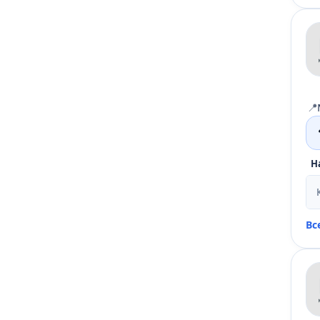
📍
Н
Вс