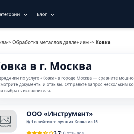
атегории
Блог
ква
->
Обработка металлов давлением
->
Ковка
овка в г. Москва
дрядчики по услуге «Ковка» в городе Москва — сравните мощнос
смотрите документы и отзывы. Отправьте запрос нескольким к
 и выбрать исполнителя.
OOO «Инструмент»
№ 1 в рейтинге лучших Ковка из 15
3.7
10 отзывов