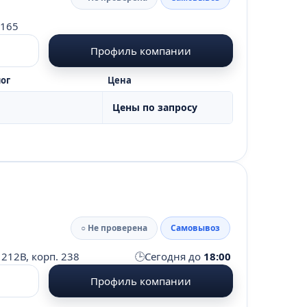
 165
Профиль компании
ог
Цена
Цены по запросу
○ Не проверена
Самовывоз
🕒
 212В, корп. 238
Сегодня до
18:00
Профиль компании