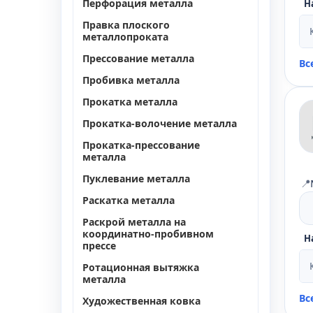
Перфорация металла
Н
Правка плоского
металлопроката
Прессование металла
Вс
Пробивка металла
Прокатка металла
Прокатка-волочение металла
Прокатка-прессование
металла
Пуклевание металла
📍
Раскатка металла
Раскрой металла на
координатно-пробивном
Н
прессе
Ротационная вытяжка
металла
Вс
Художественная ковка