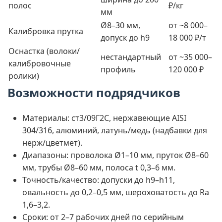
полос
₽/кг
мм
Ø8–30 мм,
от ~8 000–
Калибровка прутка
допуск до h9
18 000 ₽/т
Оснастка (волоки/
нестандартный
от ~35 000–
калибровочные
профиль
120 000 ₽
ролики)
Возможности подрядчиков
Материалы: ст3/09Г2С, нержавеющие AISI
304/316, алюминий, латунь/медь (надбавки для
нерж/цветмет).
Диапазоны: проволока Ø1–10 мм, пруток Ø8–60
мм, трубы Ø8–60 мм, полоса t 0,3–6 мм.
Точность/качество: допуски до h9–h11,
овальность до 0,2–0,5 мм, шероховатость до Ra
1,6–3,2.
Сроки: от 2–7 рабочих дней по серийным