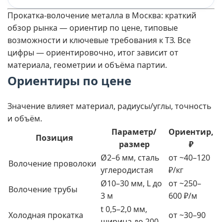
Прокатка-волочение металла в Москва: краткий
обзор рынка — ориентир по цене, типовые
возможности и ключевые требования к ТЗ. Все
цифры — ориентировочно, итог зависит от
материала, геометрии и объёма партии.
Ориентиры по цене
Значение влияет материал, радиусы/углы, точность
и объём.
Параметр/
Ориентир,
Позиция
размер
₽
Ø2–6 мм, сталь
от ~40–120
Волочение проволоки
углеродистая
₽/кг
Ø10–30 мм, L до
от ~250–
Волочение трубы
3 м
600 ₽/м
t 0,5–2,0 мм,
Холодная прокатка
от ~30–90
ширина до 200