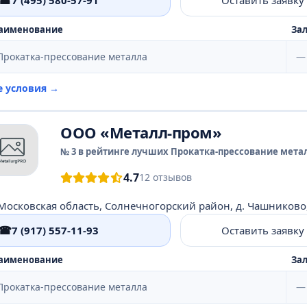
☎
аименование
Зал
Прокатка-прессование металла
—
е условия →
ООО «Металл-пром»
№ 3 в рейтинге лучших Прокатка-прессование метал
4.7
12 отзывов
☎
7 (917) 557-11-93
Оставить заявку
аименование
Зал
Прокатка-прессование металла
—