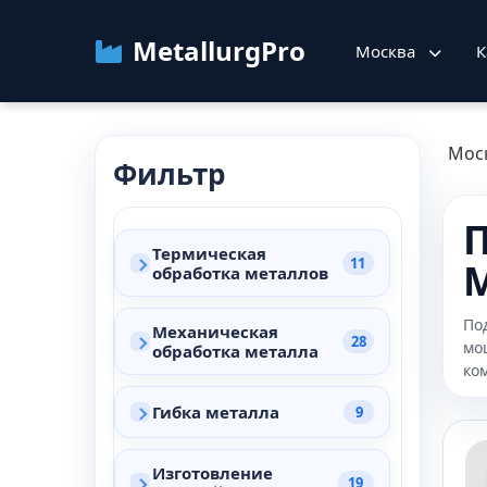
MetallurgPro
Москва
К
Мос
Фильтр
П
Термическая
11
обработка металлов
По
Механическая
28
мо
обработка металла
ко
Гибка металла
9
Изготовление
19