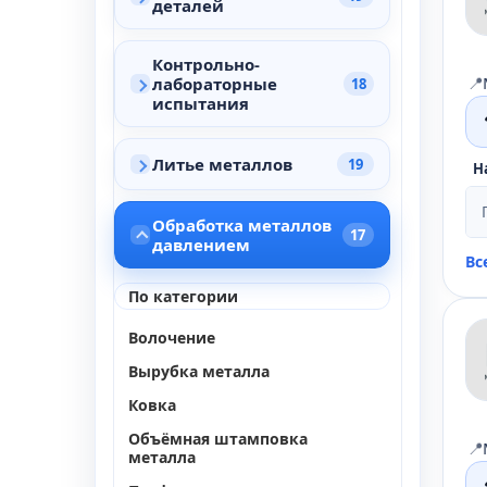
деталей
Контрольно-
📍
лабораторные
18
испытания
Литье металлов
19
Н
Обработка металлов
17
давлением
Вс
По категории
Волочение
Вырубка металла
Ковка
Объёмная штамповка
📍
металла