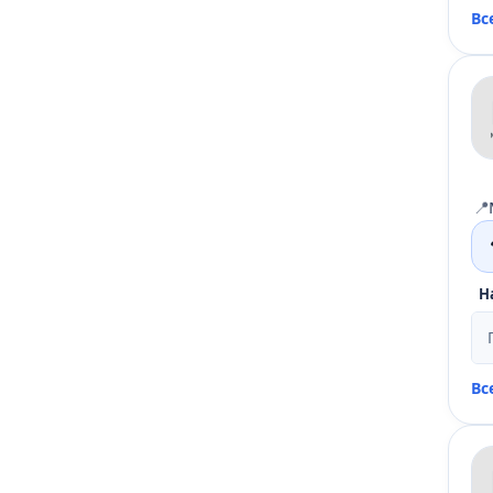
Вс
📍
Н
Вс