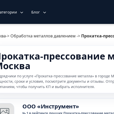
атегории
Блог
ква
->
Обработка металлов давлением
->
Прокатка-прес
рокатка-прессование ме
Москва
дрядчики по услуге «Прокатка-прессование металла» в городе 
щности, сроки и условия, посмотрите документы и отзывы. Отп
мпаниям, чтобы получить КП и выбрать исполнителя.
OOO «Инструмент»
№ 1 в рейтинге лучших Прокатка-прессование метал