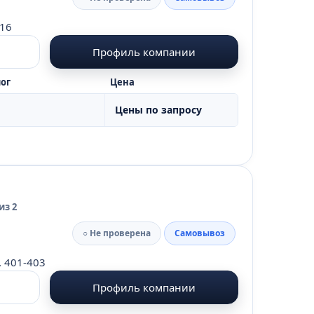
416
Профиль компании
ог
Цена
Цены по запросу
из 2
○ Не проверена
Самовывоз
. 401-403
Профиль компании