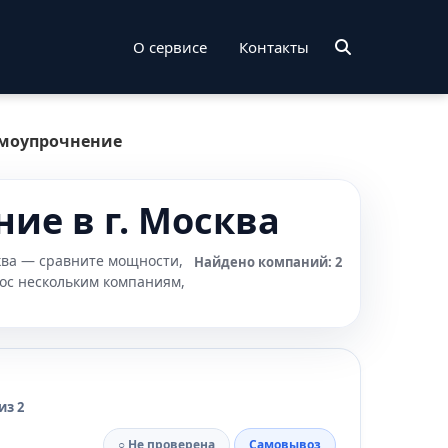
О сервисе
Контакты
рмоупрочнение
ие в г. Москва
ква — сравните мощности,
Найдено компаний: 2
рос нескольким компаниям,
из 2
○ Не проверена
Самовывоз