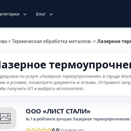
атегории
Блог
ква
->
Термическая обработка металлов
->
Лазерное те
азерное термоупрочнен
дрядчики по услуге «Лазерное термоупрочнение» в городе Мос
оки и условия, посмотрите документы и отзывы. Отправьте зап
обы получить КП и выбрать исполнителя.
ООО «ЛИСТ СТАЛИ»
№ 1 в рейтинге лучших Лазерное термоупрочнение 
0.0
Отзывов нет