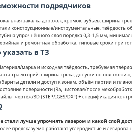
зможности подрядчиков
окальная закалка дорожек, кромок, зубьев, ширина тре
тали конструкционные/инструментальные, твёрдость об
лубина упрочнённого слоя порядка 0,3–1,5 мм, минимал
ерийная и ремонтная обработка, типовые сроки при гот
 указать в ТЗ
атериал/марка и исходная твёрдость, требуемая твёрд
арта траекторий: ширина трека, допуски по положению,
абариты детали и доступ к зонам, объём партии и плано
остояние поверхности (Ra, чистовая/после мехобработк
айлы: чертёж/3D (STEP/IGES/DXF) + спецификация контр
Q
е стали лучше упрочнять лазером и какой слой до
олее предсказуемо работают углеродистые и легированн