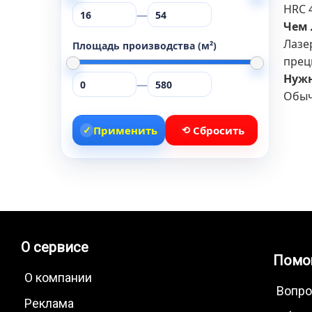
HRC 
—
Чем 
Лазе
Площадь производства (м²)
прец
Нужн
—
Обыч
✓
Применить
⟲
Сбросить
О сервисе
Помо
О компании
Вопро
Реклама