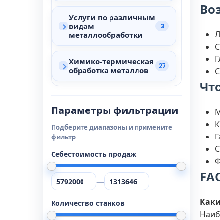
Во
Услуги по различным
видам
3
Л
металлообработки
С
Г
Химико-термическая
27
обработка металлов
С
Что
Параметры фильтрации
М
К
Подберите диапазоны и примените
Г
фильтр
С
Себестоимость продаж
Ф
FA
—
Каки
Количество станков
Наиб