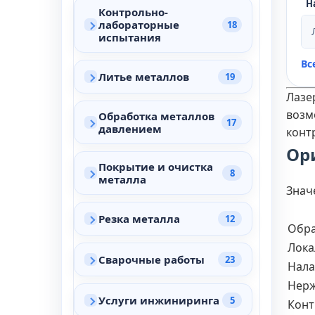
Н
Контрольно-
лабораторные
18
испытания
Вс
Литье металлов
19
Лазе
возм
Обработка металлов
17
давлением
конт
Ор
Покрытие и очистка
8
металла
Знач
Резка металла
12
Обра
Лока
Сварочные работы
23
Нала
Нерж
Услуги инжиниринга
5
Конт