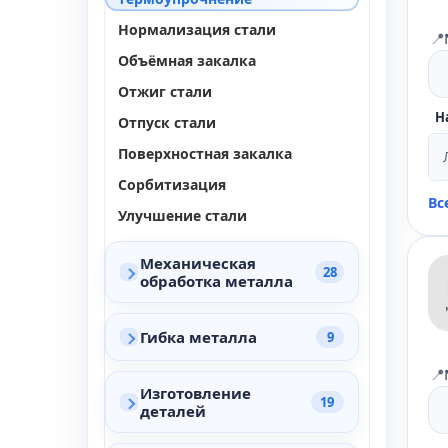
Нормализация стали
📍
Объёмная закалка
Отжиг стали
Н
Отпуск стали
Поверхностная закалка
Сорбитизация
Вс
Улучшение стали
Механическая
28
обработка металла
Гибка металла
9
📍
Изготовление
19
деталей