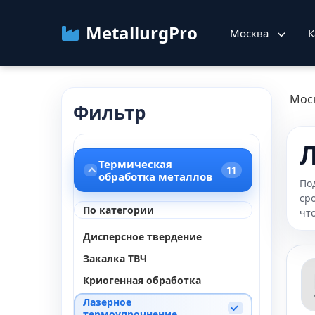
MetallurgPro
Москва
К
Мос
Фильтр
Л
Термическая
11
обработка металлов
По
ср
По категории
чт
Дисперсное твердение
Закалка ТВЧ
Криогенная обработка
Лазерное
термоупрочнение