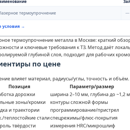
аименование
Зал
Лазерное термоупрочнение
—
е условия →
рное термоупрочнение металла в Москве: краткий обзо
ожности и ключевые требования к ТЗ. Метод даёт локал
ролируемой глубиной слоя, подходит для рабочих кромо
иентиры по цене
ение влияет материал, радиусы/углы, точность и объём.
Позиция
Параметр/размер
ботка дорожки
ширина 2–10 мм, глубина до ~1,2 
льные зоны/кромки
контуры сложной формы
дка и траектории
программирование/пристрел
./теплостойкие стали
спецрежимы/флюс-покрытия
роль твёрдости
измерения HRC/микрошлиф