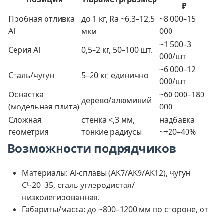
₽
Пробная отливка
до 1 кг, Ra ~6,3–12,5
~8 000–15
Al
мкм
000
~1 500–3
Серия Al
0,5–2 кг, 50–100 шт.
000/шт
~6 000–12
Сталь/чугун
5–20 кг, единично
000/шт
Оснастка
~60 000–180
дерево/алюминий
(модельная плита)
000
Сложная
стенка <,3 мм,
надбавка
геометрия
тонкие радиусы
~+20–40%
Возможности подрядчиков
Материалы: Al-сплавы (АК7/АК9/АК12), чугун
СЧ20–35, сталь углеродистая/
низколегированная.
Габариты/масса: до ~800–1200 мм по стороне, от