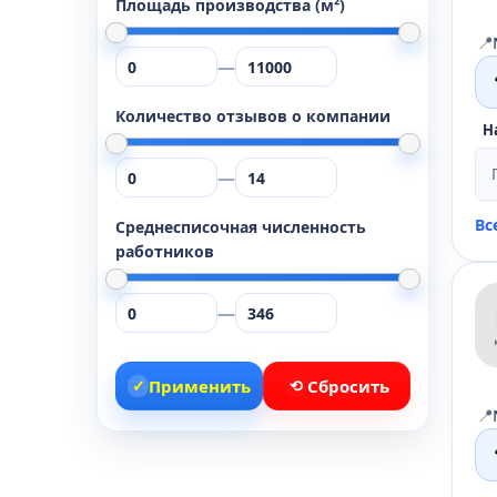
Площадь производства (м²)
📍
—
Количество отзывов о компании
Н
—
Вс
Среднесписочная численность
работников
—
✓
Применить
⟲
Сбросить
📍