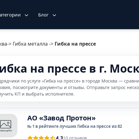
атегории
Блог
ква
->
Гибка металла
->
Гибка на прессе
ибка на прессе в г. Мос
дрядчики по услуге «Гибка на прессе» в городе Москва — сравн
ловия, посмотрите документы и отзывы. Отправьте запрос неск
лучить КП и выбрать исполнителя.
АО «Завод Протон»
№ 1 в рейтинге лучших Гибка на прессе из 82
4.3
10 отзывов