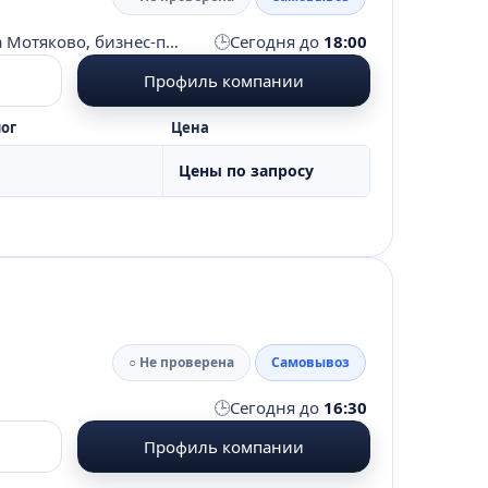
🕒
Московская область, г. Люберцы, д. Мотяково, тер. Промзона Мотяково, бизнес-парк Флагман, д. 50/15, пом. 213
Сегодня до
18:00
Профиль компании
ог
Цена
Цены по запросу
○ Не проверена
Самовывоз
🕒
Сегодня до
16:30
Профиль компании