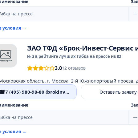
аименование
Зал
Гибка на прессе
—
е условия →
ЗАО ТФД «Брок-Инвест-Сервис 
№ 3 в рейтинге лучших Гибка на прессе из 82
3.0
12 отзывов
Московская область, г. Москва, 2-й Южнопортовый проезд, д. 
☎
7 (495) 980-98-80 (brokinvest.ru)
Оставить заявку
аименование
Зал
Гибка на прессе
—
е условия →