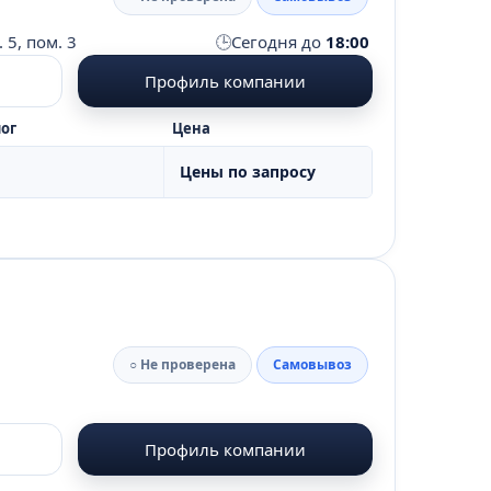
🕒
 5, пом. 3
Сегодня до
18:00
Профиль компании
ог
Цена
Цены по запросу
○ Не проверена
Самовывоз
Профиль компании