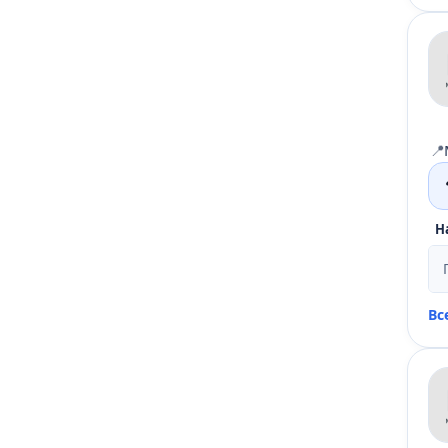
📍
Н
Вс