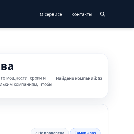
О сервисе
Контакты
ква
ите мощности, сроки и
Найдено компаний: 82
ольким компаниям, чтобы
○ Не проверена
Самовывоз