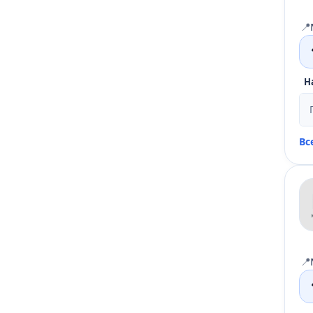
📍
Н
Вс
📍