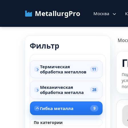
MetallurgPro
Москва
К
Мос
Фильтр
Г
Термическая
11
обработка металлов
По
ус
по
Механическая
28
обработка металла
Гибка металла
9
По категории