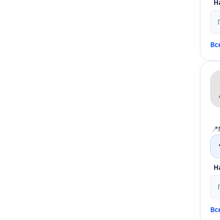
Н
Вс
📍
Н
Вс