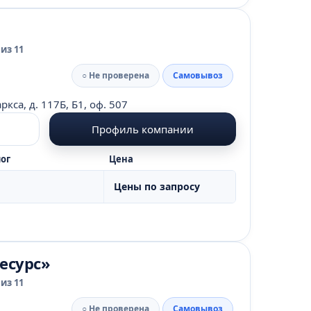
из 11
○ Не проверена
Самовывоз
кса, д. 117Б, Б1, оф. 507
Профиль компании
ог
Цена
Цены по запросу
есурс»
из 11
○ Не проверена
Самовывоз