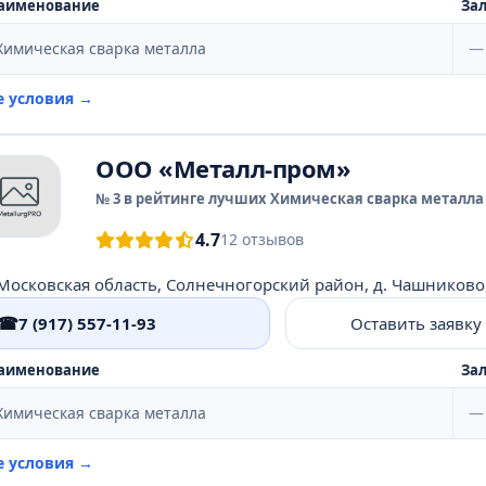
аименование
Зал
Химическая сварка металла
—
е условия →
ООО «Металл-пром»
№ 3 в рейтинге лучших Химическая сварка металла 
4.7
12 отзывов
☎
7 (917) 557-11-93
Оставить заявку
аименование
Зал
Химическая сварка металла
—
е условия →