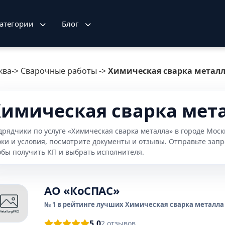
атегории
Блог
ква
->
Сварочные работы
->
Химическая сварка метал
имическая сварка мета
дрядчики по услуге «Химическая сварка металла» в городе Мос
оки и условия, посмотрите документы и отзывы. Отправьте зап
обы получить КП и выбрать исполнителя.
АО «КоСПАС»
№ 1 в рейтинге лучших Химическая сварка металла 
5.0
2 отзывов