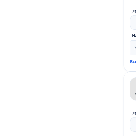
📍
Н
Вс
📍