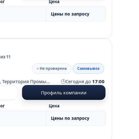
ог
Цена
Цены по запросу
из 11
○ Не проверена
Самовывоз
🕒
Московская область, Солнечногорский район, д. Чашниково, Территория Промышленная зона Чашниково, стр. 1
Сегодня до
17:00
Профиль компании
ог
Цена
Цены по запросу