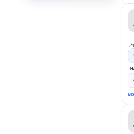
📍
Н
Вс