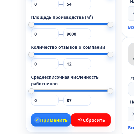
Н
—
Площадь производства (м²)
Вс
—
Количество отзывов о компании
—
Среднесписочная численность
📍
работников
—
Н
✓
Применить
⟲
Сбросить
Вс