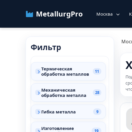
MetallurgPro
Москва
К
Мос
Фильтр
Х
Термическая
11
обработка металлов
По
ср
чт
Механическая
28
обработка металла
Гибка металла
9
Изготовление
19