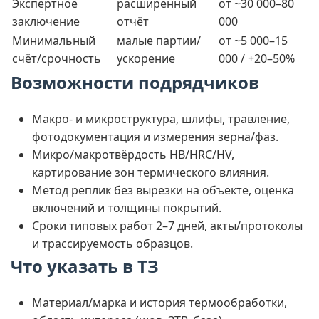
Экспертное
расширенный
от ~30 000–80
заключение
отчёт
000
Минимальный
малые партии/
от ~5 000–15
счёт/срочность
ускорение
000 / +20–50%
Возможности подрядчиков
Макро- и микроструктура, шлифы, травление,
фотодокументация и измерения зерна/фаз.
Микро/макротвёрдость HB/HRC/HV,
картирование зон термического влияния.
Метод реплик без вырезки на объекте, оценка
включений и толщины покрытий.
Сроки типовых работ 2–7 дней, акты/протоколы
и трассируемость образцов.
Что указать в ТЗ
Материал/марка и история термообработки,