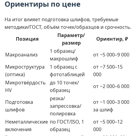
Ориентиры по цене
На итог влияет подготовка шлифов, требуемые
методики/ГОСТ, объём точек/образцов и срочность.
Параметр/
Позиция
Ориентир, ₽
размер
1 образец/
Макроанализ
от ~5 000–9 000
макрошлиф
Микроструктура
1 образец с
от ~7 500–15
(оптика)
фототаблицей
000
Микротвёрдость
до 10 точек/
от ~2 000–6 000
HV
образец
резка/
Подготовка
от ~1 000–3 000
запрессовка/
шлифов
за шлиф
полировка
Неметаллические
по ГОСТ/ISO, 1
от ~5 000–12
включения
образец
000