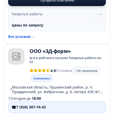
Профиль компании
Токарные работы
—
Цены по запросу
Все условия →
ООО «3Д-форм»
№ 8 в рейтинге лучших Токарные работы из
53
4.9
9 отзывов
○ Не проверена
Самовывоз
Московская область, Пушкинский район, р. п.
📍
Правдинский, ул. Фабричная, д. 8, литера 4/Ж-Ж1-
Ж2-Д1, комната 60-68, 77-80
🕒
Сегодня до
18:00
☎
7 (926) 307-74-42