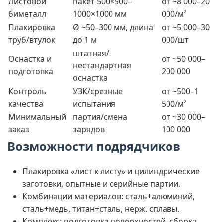
Листовой
пакет 500×500–
от ~8 000–20
биметалл
1000×1000 мм
000/м²
Плакировка
Ø ~50–300 мм, длина
от ~5 000–30
труб/втулок
до 1 м
000/шт
штатная/
Оснастка и
от ~50 000–
нестандартная
подготовка
200 000
оснастка
Контроль
УЗК/срезные
от ~500–1
качества
испытания
500/м²
Минимальный
партия/смена
от ~30 000–
заказ
зарядов
100 000
Возможности подрядчиков
Плакировка «лист к листу» и цилиндрические
заготовки, опытные и серийные партии.
Комбинации материалов: сталь+алюминий,
сталь+медь, титан+сталь, нерж. сплавы.
Комплекс: подготовка поверхностей, сборка