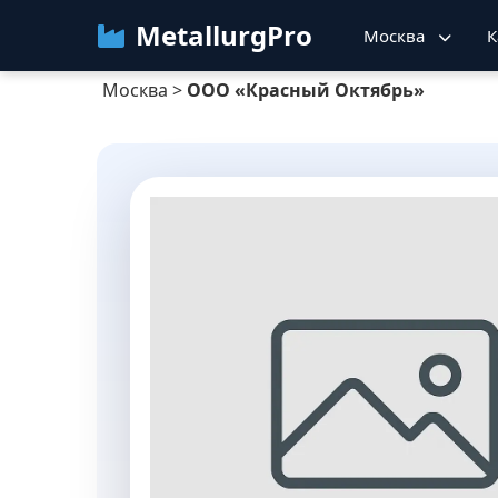
MetallurgPro
Москва
К
Москва
>
ООО «Красный Октябрь»