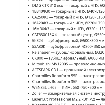
DMG CTX 310 eco — токарный с ЧПУ, Ø
1В340Ф30 — токарный с ЧПУ, Ø40×L120
СА250Ф3 — токарный с ЧПУ, Ø120×L15
16А20Ф3 — токарный с ЧПУ, Ø220×L750
16М30Ф3 — токарный с ЧПУ, Ø320×L13
САТ630С15Ф4 — токарный центр, Ø560
5К324 — зубофрезерный, Ø500×300 мм
53А80К — зубофрезерный, Ø800×350 м
Reishauer — зубошлифовальный, Ø320
СК800 — зубошлифовальный, Ø800 мм
Mitsubishi MV1200S — проволочно-вы
ACTSPARK CD1 — прошивной электроэ
Charmilles Roboform 55P — электроэр
Charmilles Roboform 35P — электроэр
WENZEL LH65 — КИМ, 650×750×500 мм
Zoller — измерительная система инст
LaserCut Professional M2 2 кВт (×2) — л