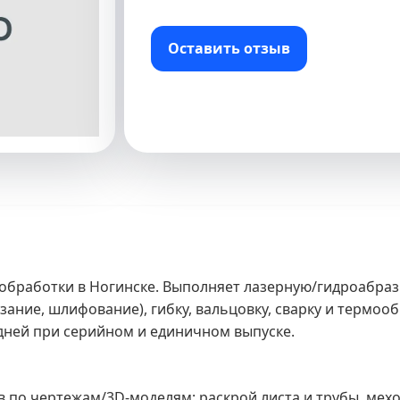
Оставить отзыв
бработки в Ногинске. Выполняет лазерную/гидроабраз
зание, шлифование), гибку, вальцовку, сварку и термоо
дней при серийном и единичном выпуске.
в по чертежам/3D-моделям: раскрой листа и трубы, мехо