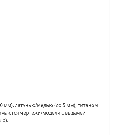
 мм), латунью/медью (до 5 мм), титаном
инимаются чертежи/модели с выдачей
la).