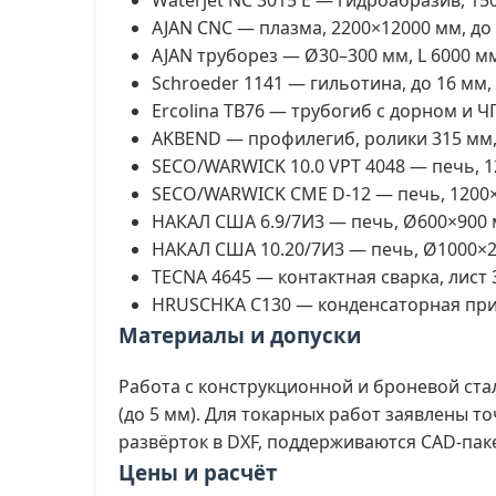
Waterjet NC 3015 E — гидроабразив, 15
AJAN CNC — плазма, 2200×12000 мм, до 
AJAN труборез — Ø30–300 мм, L 6000 мм
Schroeder 1141 — гильотина, до 16 мм,
Ercolina TB76 — трубогиб с дорном и ЧП
AKBEND — профилегиб, ролики 315 мм,
SECO/WARWICK 10.0 VPT 4048 — печь, 12
SECO/WARWICK CME D-12 — печь, 1200×90
НАКАЛ США 6.9/7И3 — печь, Ø600×900 мм
НАКАЛ США 10.20/7И3 — печь, Ø1000×200
TECNA 4645 — контактная сварка, лист 
HRUSCHKA C130 — конденсаторная пр
Материалы и допуски
Работа с конструкционной и броневой ста
(до 5 мм). Для токарных работ заявлены т
развёрток в DXF, поддерживаются CAD-пакеты
Цены и расчёт