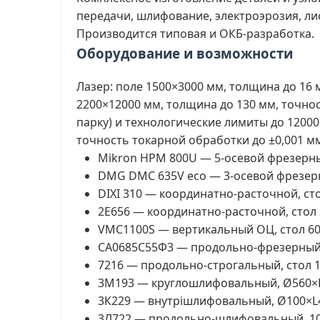
передачи, шлифование, электроэрозия, ли
Производится типовая и ОКБ-разработка.
Оборудование и возможности
Лазер: поле 1500×3000 мм, толщина до 16 м
2200×12000 мм, толщина до 130 мм, точност
парку) и технологические лимиты до 12000
точность токарной обработки до ±0,001 м
Mikron HPM 800U — 5-осевой фрезерный
DMG DMC 635V eco — 3-осевой фрезер
DIXI 310 — координатно-расточной, ст
2Е656 — координатно-расточной, стол
VMC1100S — вертикальный ОЦ, стол 6
СА0685С55Ф3 — продольно-фрезерный,
7216 — продольно-строгальный, стол 
3М193 — круглошлифовальный, Ø560×
3К229 — внутрішлифовальный, Ø100×L
3Л722 — продольно-шлифовальный, 1