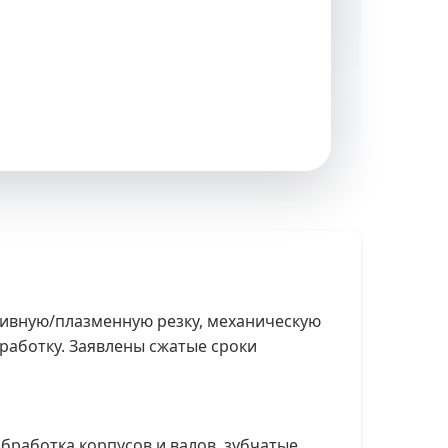
ивную/плазменную резку, механическую
бработку. Заявлены сжатые сроки
бработка корпусов и валов, зубчатые