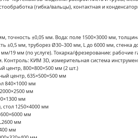
стообработка (гибка/вальцы), контактная и конденсатор
м, точность ±0,05 мм. Вода: поле 1500×3000 мм, толщина
ь ±0,5 мм, труборез Ø30–300 мм, L до 6000 мм, стенка до
 мм/19 мм (по услуге). Токарка/фрезерование: рабочие 
м. Контроль: КИМ 3D, измерительная система инструмен
 центр, 800×800×500 мм (2 шт.)
ный центр, 635×500×500 мм
ол 840×1000 мм
 2000×2500 мм
00×1300 мм
 стол 1250×4000 мм
1600×6000 мм
L2600 мм
400 мм
000×320×400 мм