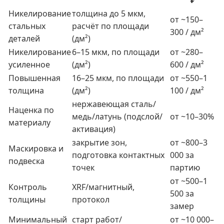
₽
Никелирование
толщина до 5 мкм,
от ~150–
стальных
расчёт по площади
300 / дм²
деталей
(дм²)
Никелирование
6–15 мкм, по площади
от ~280–
усиленное
(дм²)
600 / дм²
Повышенная
16–25 мкм, по площади
от ~550–1
толщина
(дм²)
100 / дм²
нержавеющая сталь/
Наценка по
медь/латунь (подслой/
от ~10–30%
материалу
активация)
закрытие зон,
от ~800–3
Маскировка и
подготовка контактных
000 за
подвеска
точек
партию
от ~500–1
Контроль
XRF/магнитный,
500 за
толщины
протокол
замер
Минимальный
старт работ/
от ~10 000–