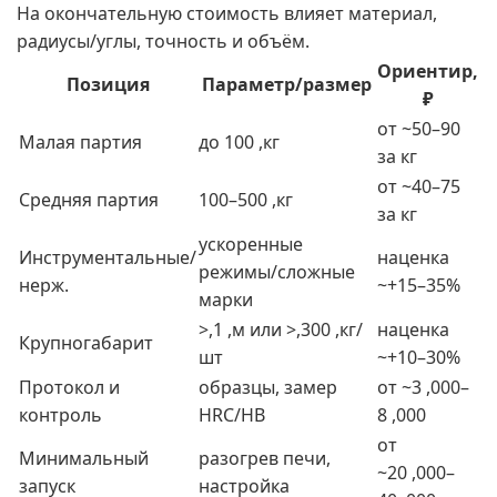
На окончательную стоимость влияет материал,
радиусы/углы, точность и объём.
Ориентир,
Позиция
Параметр/размер
₽
от ~50–90
Малая партия
до 100 ,кг
за кг
от ~40–75
Средняя партия
100–500 ,кг
за кг
ускоренные
Инструментальные/
наценка
режимы/сложные
нерж.
~+15–35%
марки
>,1 ,м или >,300 ,кг/
наценка
Крупногабарит
шт
~+10–30%
Протокол и
образцы, замер
от ~3 ,000–
контроль
HRC/HB
8 ,000
от
Минимальный
разогрев печи,
~20 ,000–
запуск
настройка