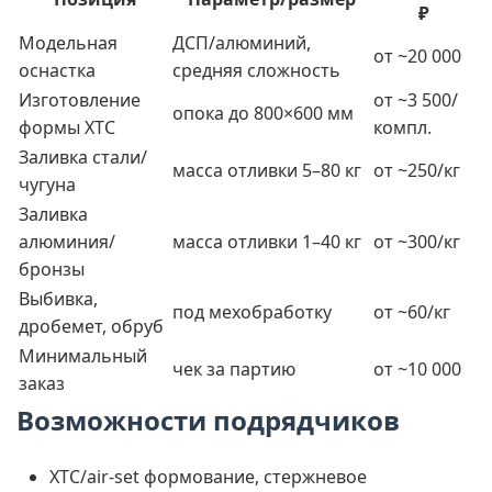
₽
Модельная
ДСП/алюминий,
от ~20 000
оснастка
средняя сложность
Изготовление
от ~3 500/
опока до 800×600 мм
формы ХТС
компл.
Заливка стали/
масса отливки 5–80 кг
от ~250/кг
чугуна
Заливка
алюминия/
масса отливки 1–40 кг
от ~300/кг
бронзы
Выбивка,
под мехобработку
от ~60/кг
дробемет, обруб
Минимальный
чек за партию
от ~10 000
заказ
Возможности подрядчиков
ХТС/air-set формование, стержневое