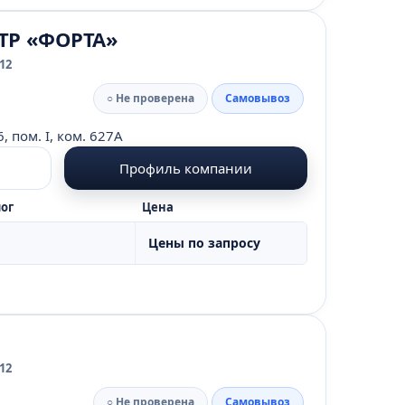
Р «ФОРТА»
12
○ Не проверена
Самовывоз
6, пом. I, ком. 627А
Профиль компании
ог
Цена
Цены по запросу
12
○ Не проверена
Самовывоз