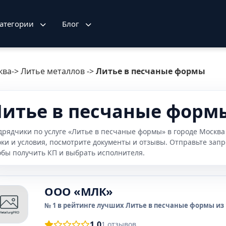
атегории
Блог
ква
->
Литье металлов
->
Литье в песчаные формы
итье в песчаные формы
дрядчики по услуге «Литье в песчаные формы» в городе Москв
оки и условия, посмотрите документы и отзывы. Отправьте зап
обы получить КП и выбрать исполнителя.
ООО «МЛК»
№ 1 в рейтинге лучших Литье в песчаные формы из 
1.0
1 отзывов