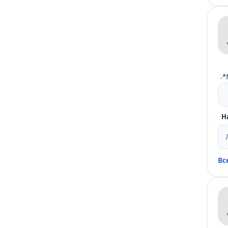
📍
Н
Вс