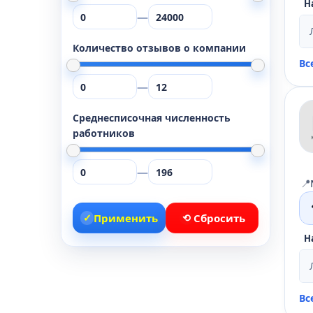
Н
—
Количество отзывов о компании
Вс
—
Среднесписочная численность
работников
—
📍
✓
Применить
⟲
Сбросить
Н
Вс