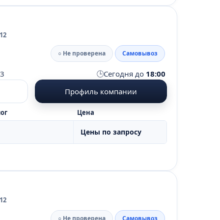
12
○ Не проверена
Самовывоз
🕒
13
Сегодня до
18:00
Профиль компании
ог
Цена
Цены по запросу
12
○ Не проверена
Самовывоз