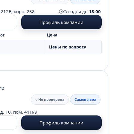
🕒
 212В, корп. 238
Сегодня до
18:00
Профиль компании
ог
Цена
Цены по запросу
12
○ Не проверена
Самовывоз
д. 10, пом. 41Н/9
Профиль компании