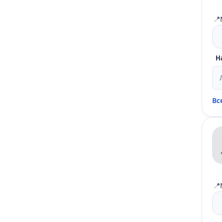
📍
Н
Вс
📍