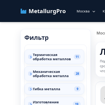
MetallurgPro
Москва
К
Мос
Фильтр
Л
Термическая
11
обработка металлов
По
ср
чт
Механическая
28
обработка металла
Гибка металла
9
Изготовление
19