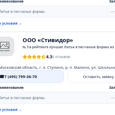
аименование
Зал
Литье в песчаные формы
—
е условия →
ООО «Стивидор»
№ 3 в рейтинге лучших Литье в песчаные формы из 
4.3
6 отзывов
Московская область, г. о. Ступино, р. п. Малино, ул. Школьная
☎
7 (495) 799-36-70
Оставить заявку
аименование
Зал
Литье в песчаные формы
—
е условия →