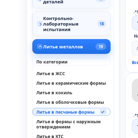
деталей
📍
Контрольно-
лабораторные
18
испытания
Н
Литье металлов
19
По категории
Вс
Литье в ЖСС
Литье в керамические формы
Литье в кокиль
Литье в оболочковые формы
Литье в песчаные формы
📍
Литье в формы с наружным
отверждением
Литье в ХТС