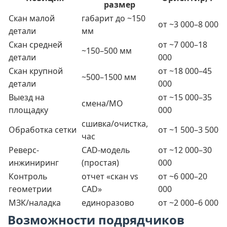
размер
Скан малой
габарит до ~150
от ~3 000–8 000
детали
мм
Скан средней
от ~7 000–18
~150–500 мм
детали
000
Скан крупной
от ~18 000–45
~500–1500 мм
детали
000
Выезд на
от ~15 000–35
смена/МО
площадку
000
сшивка/очистка,
Обработка сетки
от ~1 500–3 500
час
Реверс-
CAD-модель
от ~12 000–30
инжиниринг
(простая)
000
Контроль
отчет «скан vs
от ~6 000–20
геометрии
CAD»
000
МЗК/наладка
единоразово
от ~2 000–6 000
Возможности подрядчиков