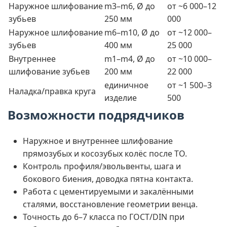
Наружное шлифование
m3–m6, Ø до
от ~6 000–12
зубьев
250 мм
000
Наружное шлифование
m6–m10, Ø до
от ~12 000–
зубьев
400 мм
25 000
Внутреннее
m1–m4, Ø до
от ~10 000–
шлифование зубьев
200 мм
22 000
единичное
от ~1 500–3
Наладка/правка круга
изделие
500
Возможности подрядчиков
Наружное и внутреннее шлифование
прямозубых и косозубых колёс после ТО.
Контроль профиля/эвольвенты, шага и
бокового биения, доводка пятна контакта.
Работа с цементируемыми и закалёнными
сталями, восстановление геометрии венца.
Точность до 6–7 класса по ГОСТ/DIN при