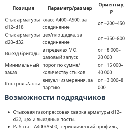
Ориентир,
Позиция
Параметр/размер
₽
Стык арматуры
класс A400–A500, за
от ~200–450
d12–d18
соединение
Стык арматуры
цех/площадка, за
от ~350–800
d20–d32
соединение
в пределах МО,
от ~8 000–
Выезд бригады
разовый запуск
20 000
Минимальный
порог по сумме/
от ~15 000–
заказ
количеству стыков
40 000
визуал+измерения, за
от ~3 000–8
Контроль/акты
партию
000
Возможности подрядчиков
Стыковая газопрессовая сварка арматуры d12–
d32, цех и выездные посты.
Работа с A400/A500, периодический профиль,