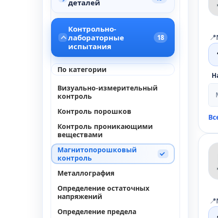
деталей
Контрольно-
📍
лабораторные
18
испытания
По категории
Н
Визуально-измерительный
контроль
Контроль порошков
Вс
Контроль проникающими
веществами
Магнитопорошковый
контроль
Металлография
Определение остаточных
напряжений
📍
Определение предела