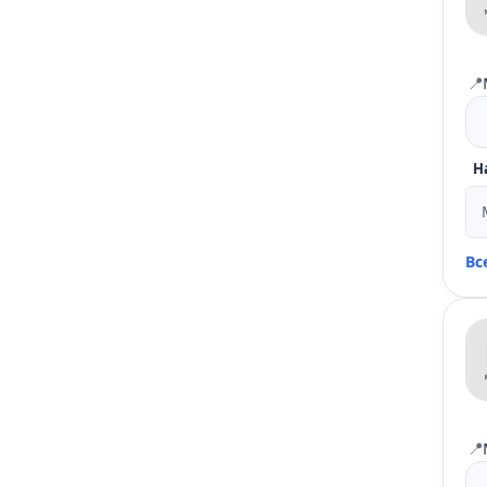
📍
Н
Вс
📍