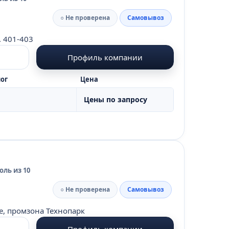
○ Не проверена
Самовывоз
. 401-403
Профиль компании
ог
Цена
Цены по запросу
ль из 10
○ Не проверена
Самовывоз
е, промзона Технопарк
Профиль компании