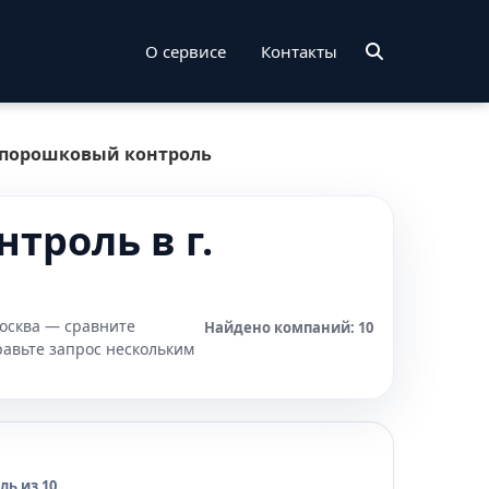
О сервисе
Контакты
порошковый контроль
троль в г.
осква — сравните
Найдено компаний: 10
равьте запрос нескольким
ь из 10