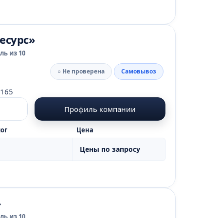
есурс»
ь из 10
○ Не проверена
Самовывоз
 165
Профиль компании
ог
Цена
Цены по запросу
»
ь из 10