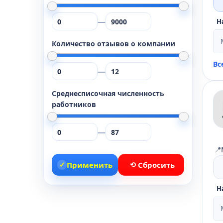
—
Н
Количество отзывов о компании
Вс
—
Среднесписочная численность
работников
—
📍
✓
Применить
⟲
Сбросить
Н