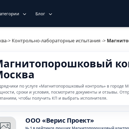
атегории
Блог
ква
->
Контрольно-лабораторные испытания
->
Магнито
агнитопорошковый кон
Москва
дрядчики по услуге «Магнитопорошковый контроль» в городе М
щности, сроки и условия, посмотрите документы и отзывы. Отп
мпаниям, чтобы получить КП и выбрать исполнителя.
ООО «Верис Проект»
№ 1 в рейтинге лучших Магнитопорошковый контрол