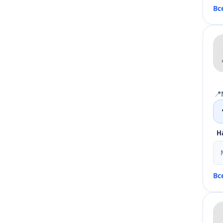
Вс
📍
Н
Вс