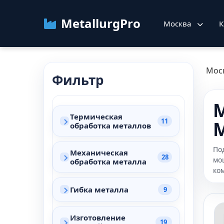
MetallurgPro
Москва
К
Мос
Фильтр
М
Термическая
11
обработка металлов
По
Механическая
28
мо
обработка металла
ко
Гибка металла
9
Изготовление
19