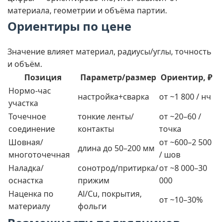
материала, геометрии и объёма партии.
Ориентиры по цене
Значение влияет материал, радиусы/углы, точность
и объём.
Позиция
Параметр/размер
Ориентир, ₽
Нормо-час
настройка+сварка
от ~1 800 / нч
участка
Точечное
тонкие ленты/
от ~20–60 /
соединение
контакты
точка
Шовная/
от ~600–2 500
длина до 50–200 мм
многоточечная
/ шов
Наладка/
сонотрод/притирка/
от ~8 000–30
оснастка
прижим
000
Наценка по
Al/Cu, покрытия,
от ~10–30%
материалу
фольги