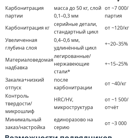
Карбонитрация
масса до 50 кг, слой
от ~7 000/
партии
0,1–0,3 мм
партия
серийные детали,
Карбонитрация кг
от ~120/кг
стандартный цикл
Увеличенная
0,4–0,6 мм,
+~20–35%
глубина слоя
удлинённый цикл
легированные/
Материаловедомая
нержавеющие
+~15–25%
надбавка
стали*
Закалка+низкий
после
от ~40/кг
отпуск
карбонитрации
Контроль
HRC/HV,
от ~1 500/
твердости/
микроструктура
отчёт
микрошлиф
Минимальный
единоразово на
от ~3 000
заказ/настройка
серию
Возможности подрядчиков