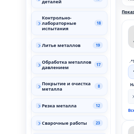
деталей
Га
Показ
Контрольно-
Ка
лабораторные
18
испытания
Мн
Си
Литье металлов
19
Хр
Эл
📍
Обработка металлов
17
давлением
Покрытие и очистка
Н
8
металла
Резка металла
12
Вс
Сварочные работы
23