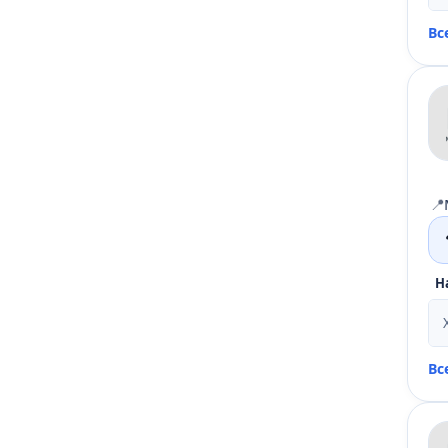
Вс
📍
Н
Вс