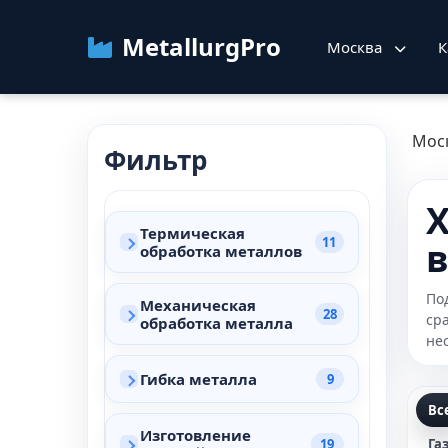
MetallurgPro
Москва
К
Мос
Фильтр
Х
Термическая
11
в
обработка металлов
По
Механическая
28
ср
обработка металла
не
Гибка металла
9
Вс
Изготовление
19
Га