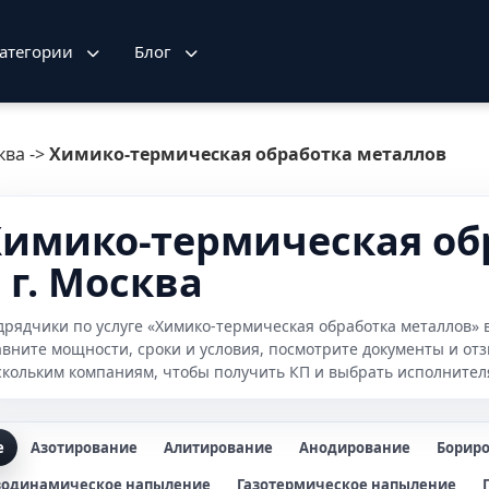
атегории
Блог
ква
->
Химико-термическая обработка металлов
имико-термическая об
 г. Москва
дрядчики по услуге «Химико-термическая обработка металлов» 
авните мощности, сроки и условия, посмотрите документы и от
скольким компаниям, чтобы получить КП и выбрать исполнител
е
Азотирование
Алитирование
Анодирование
Борир
зодинамическое напыление
Газотермическое напыление