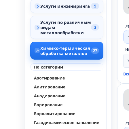
Услуги инжиниринга
5
Услуги по различным
📍
видам
3
металлообработки
Химико-термическая
Н
27
обработка металлов
По категории
Вс
Азотирование
Алитирование
Анодирование
Борирование
Бороалитирование
Газодинамическое напыление
📍