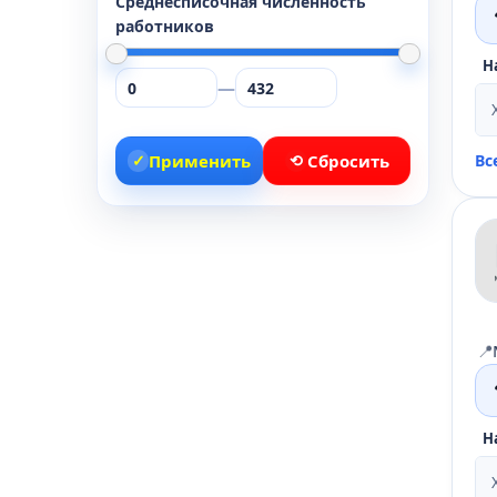
Среднесписочная численность
работников
Н
—
✓
Применить
⟲
Сбросить
Вс
📍
Н