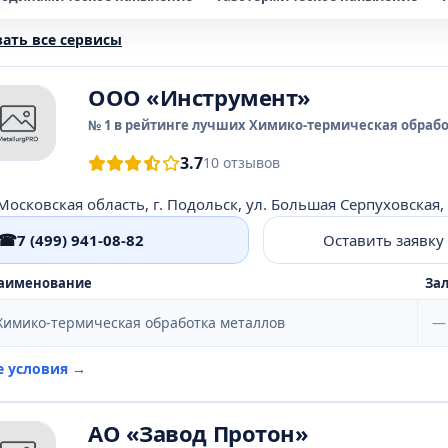
льваническое покрытие никелем
Гальваническое покрытие 
ать все сервисы
рбонитрация металла
Микродуговое оксидирование
Много
OOO «Инструмент»
огослойное покрытие медью, никелем и хромом
Нитроцемен
№ 1 в рейтинге лучших Химико-термическая обрабо
лицирование
Термодиффузионное цинкование
Травление
3.7
10 отзывов
омоалитирование
Хромосилицирование
Цементация
Ц
ектролитно-плазменная полировка
Электрохимическая полир
☎
7 (499) 941-08-82
Оставить заявку
аименование
Зал
Химико-термическая обработка металлов
—
е условия →
АО «Завод Протон»