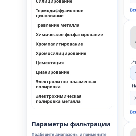
Силицирование
Вс
Термодиффузионное
цинкование
Травление металла
Химическое фосфатирование
Хромоалитирование
Хромосилицирование
📍
Цементация
Цианирование
Электролитно-плазменная
Н
полировка
Электрохимическая
полировка металла
Вс
Параметры фильтрации
Подберите диапазоны и примените