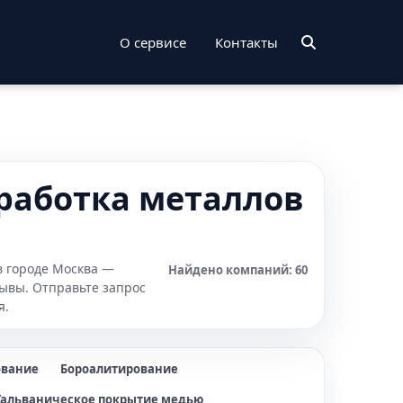
О сервисе
Контакты
работка металлов
в городе Москва —
Найдено компаний: 60
зывы. Отправьте запрос
я.
ование
Бороалитирование
Гальваническое покрытие медью