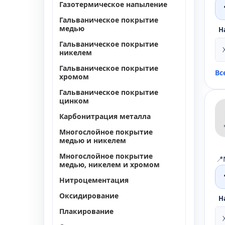
Газотермическое напыление
Гальваническое покрытие
медью
Н
Гальваническое покрытие
никелем
Гальваническое покрытие
Вс
хромом
Гальваническое покрытие
цинком
Карбонитрация металла
Многослойное покрытие
медью и никелем
Многослойное покрытие
📍
медью, никелем и хромом
Нитроцементация
Оксидирование
Н
Плакирование