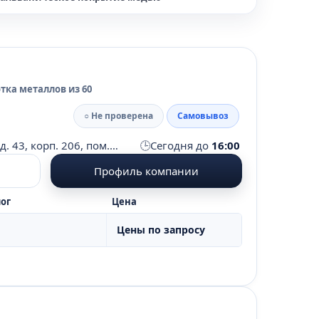
хромом
Гальваническое покрытие цинком
слойное покрытие медью и никелем
тация
Оксидирование
Плакирование
тка металлов из 60
 металла
Химическое фосфатирование
○ Не проверена
Самовывоз
ианирование
овка металла
🕒
Московская область, г. Подольск, ул. Большая Серпуховская, д. 43, корп. 206, пом. 1, оф. 7
Сегодня до
16:00
Профиль компании
ог
Цена
Цены по запросу