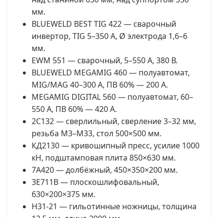
мм.
BLUEWELD BEST TIG 422 — сварочный
инвертор, TIG 5–350 А, Ø электрода 1,6–6
мм.
EWM 551 — сварочный, 5–550 А, 380 В.
BLUEWELD MEGAMIG 460 — полуавтомат,
MIG/MAG 40–300 А, ПВ 60% — 200 А.
MEGAMIG DIGITAL 560 — полуавтомат, 60–
550 А, ПВ 60% — 420 А.
2С132 — сверлильный, сверление 3–32 мм,
резьба М3–М33, стол 500×500 мм.
КД2130 — кривошипный пресс, усилие 1000
кН, подштамповая плита 850×630 мм.
7А420 — долбёжный, 450×350×200 мм.
3Е711В — плоскошлифовальный,
630×200×375 мм.
Н31-21 — гильотинные ножницы, толщина