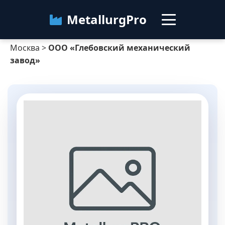
MetallurgPro
Москва
>
ООО «Глебовский механический
Москва
завод»
Категории
Блог
О сервисе
Контакты