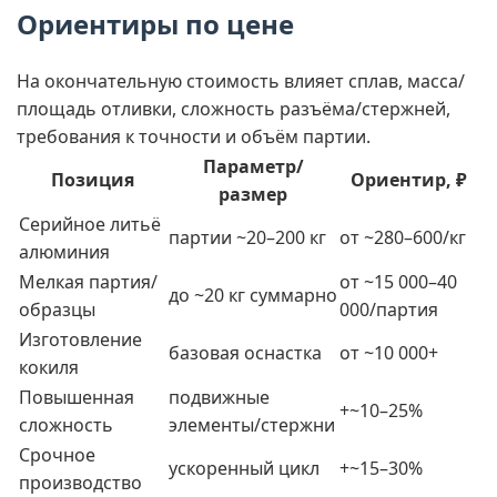
Ориентиры по цене
На окончательную стоимость влияет сплав, масса/
площадь отливки, сложность разъёма/стержней,
требования к точности и объём партии.
Параметр/
Позиция
Ориентир, ₽
размер
Серийное литьё
партии ~20–200 кг
от ~280–600/кг
алюминия
Мелкая партия/
от ~15 000–40
до ~20 кг суммарно
образцы
000/партия
Изготовление
базовая оснастка
от ~10 000+
кокиля
Повышенная
подвижные
+~10–25%
сложность
элементы/стержни
Срочное
ускоренный цикл
+~15–30%
производство