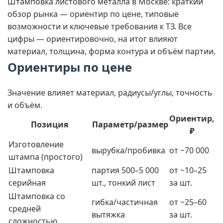
Штамповка листового металла в Москве: краткий
обзор рынка — ориентир по цене, типовые
возможности и ключевые требования к ТЗ. Все
цифры — ориентировочно, на итог влияют
материал, толщина, форма контура и объём партии.
Ориентиры по цене
Значение влияет материал, радиусы/углы, точность
и объём.
Ориентир,
Позиция
Параметр/размер
₽
Изготовление
вырубка/пробивка
от ~70 000
штампа (простого)
Штамповка
партия 500–5 000
от ~10–25
серийная
шт., тонкий лист
за шт.
Штамповка со
гибка/частичная
от ~25–60
средней
вытяжка
за шт.
сложностью