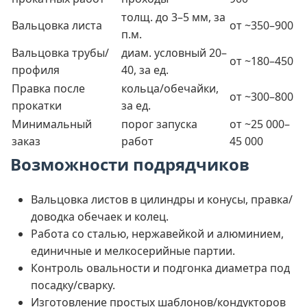
толщ. до 3–5 мм, за
Вальцовка листа
от ~350–900
п.м.
Вальцовка трубы/
диам. условный 20–
от ~180–450
профиля
40, за ед.
Правка после
кольца/обечайки,
от ~300–800
прокатки
за ед.
Минимальный
порог запуска
от ~25 000–
заказ
работ
45 000
Возможности подрядчиков
Вальцовка листов в цилиндры и конусы, правка/
доводка обечаек и колец.
Работа со сталью, нержавейкой и алюминием,
единичные и мелкосерийные партии.
Контроль овальности и подгонка диаметра под
посадку/сварку.
Изготовление простых шаблонов/кондукторов