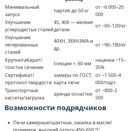
Минимальный
от ~6 000–20
партия до 50 кг
запуск
000
Улучшение
45, 40Х — мелкие
от ~60–120/кг
углеродистых сталей
детали
Улучшение
40ХН, 38ХН3МА и
легированных
от ~90–180/кг
др.
сталей
Крупногабарит/
наценка ~15–
tсекции >, 60 мм
толстое сечение
35%
Сертификат/
замеры по ГOCT,
от ~1 500–4
протокол твёрдости
карта печи
000/парт.
Транспортные
от ~800–2
аренда оснастки
кассеты/загрузка
500
Возможности подрядчиков
Печи камерные/шахтные, закалка в масле/
полимере, высокий отпуск 450–650 °C.