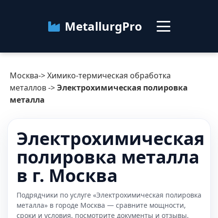
MetallurgPro
Москва
Москва
->
Химико-термическая обработка
Категории
металлов
->
Электрохимическая полировка
металла
Блог
Электрохимическая
О сервисе
Контакты
полировка металла
в г. Москва
Подрядчики по услуге «Электрохимическая полировка
металла» в городе Москва — сравните мощности,
сроки и условия, посмотрите документы и отзывы.