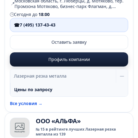
Московская область, г. Люберцы, д. Мотяково, тер.
📍
Промзона Мотяково, бизнес-парк Флагман, д.
50/15, пом. 213
🕒
Сегодня до
18:00
☎
7 (495) 137-43-43
Оставить заявку
Профиль компании
Лазерная резка металла
—
Цены по запросу
Все условия →
ООО «АЛЬФА»
№ 15 в рейтинге лучших Лазерная резка
металла из 139