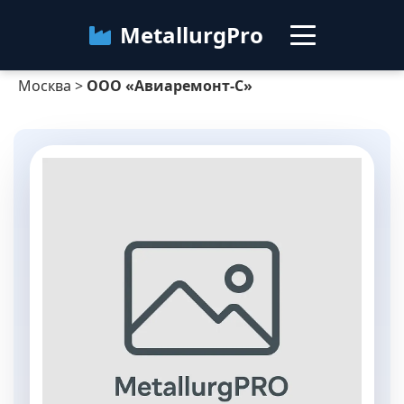
MetallurgPro
Москва
>
ООО «Авиаремонт-С»
Москва
Категории
Блог
О сервисе
Контакты