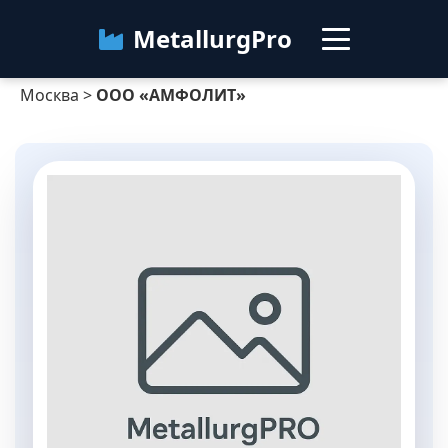
MetallurgPro
Москва
>
ООО «АМФОЛИТ»
Москва
Категории
Блог
О сервисе
Контакты