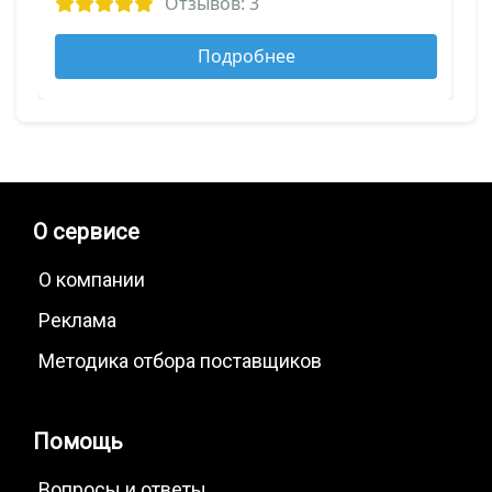
Отзывов: 3
Нитроцементация
Оксидирование
Подробнее
Силицирование
Термодиффузионное цинкование
Травление металла
Химическое фосфатирование
Хромоалитирование
Хромосилицирование
О сервисе
Цементация
Цианирование
Электрохимическая полировка металла
О компании
Реклама
Методика отбора поставщиков
Помощь
Вопросы и ответы