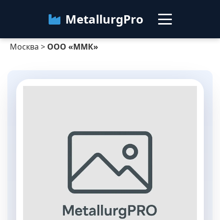
MetallurgPro
Москва
>
ООО «ММК»
Москва
Категории
Блог
О сервисе
Контакты