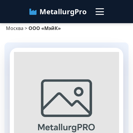
MetallurgPro
Москва
>
ООО «МэйК»
Москва
Категории
Блог
О сервисе
Контакты