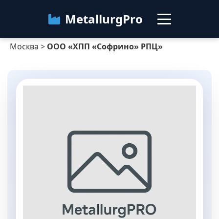
MetallurgPro
Москва
>
ООО «ХПП «Софрино» РПЦ»
Москва
Категории
Блог
О сервисе
Контакты