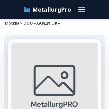
MetallurgPro
Москва
>
ООО «ХАРДИТЭК»
Москва
Категории
Блог
О сервисе
Контакты