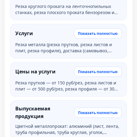
Резка круглого проката на ленточнопильных
станках, резка плоского проката бензорезом и
дисковой пилой (допуск 1 мм на 3000 мм по
кривизне), характеристики резки листов и плит:
материал — алюминий, медь и их сплавы,
Услуги
Показать полностью
ширина материала 10–1500 мм, длина 15–4000
мм, толщина 0,5–150 мм, точность 1 мм на 3 м
Резка металла (резка прутков, резка листов и
длины реза, ширина реза 3 мм.
плит, резка профиля), доставка (самовывоз,
доставка по городу/ТК по России), упаковка
металлопроката.
Цены на услуги
Показать полностью
Резка прутков — от 150 руб/рез, резка листов и
плит — от 500 руб/рез, резка профиля — от 30
руб, упаковка: деревянные поддоны 1500×4000
мм — 4600 руб/шт, гофрокартон 1200×3000 мм —
270 руб/шт, ДВП 1220×2745×3,2 мм — 500 руб/шт.
Выпускаемая
Показать полностью
продукция
Цветной металлопрокат: алюминий (лист, лента,
труба профильная, труба круглая, уголок,