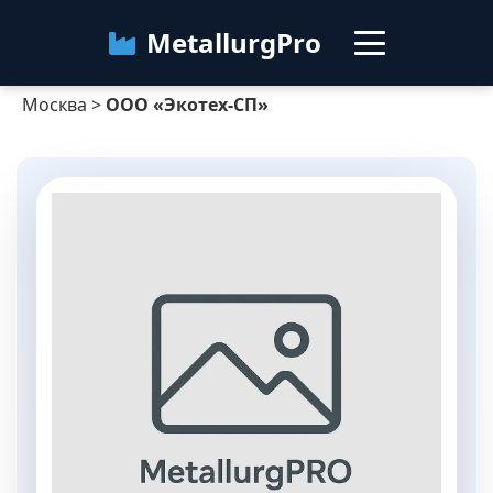
MetallurgPro
Москва
>
ООО «Экотех-СП»
Москва
Категории
Блог
О сервисе
Контакты