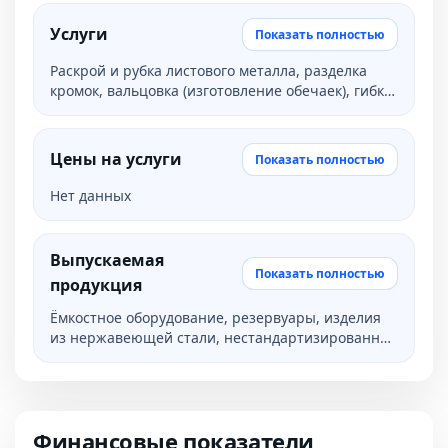
Услуги
Показать полностью
Раскрой и рубка листового металла, разделка
кромок, вальцовка (изготовление обечаек), гибка
листового металла, плазменная резка, гибка
труб, гибка нержавеющей стали, токарные
работы, токарно-винторезные работы,
Цены на услуги
Показать полностью
расточные работы, токарно-фрезерные работы,
сверление отверстий в металле, изготовление
Нет данных
деталей по чертежам, вырубка металла,
изготовление заготовок, изготовление втулок,
изготовление штуцеров, сварка металла,
Выпускаемая
покраска металла (жидкими красками)
Показать полностью
продукция
Ёмкостное оборудование, резервуары, изделия
из нержавеющей стали, нестандартизированное
оборудование и детали из нержавеющей и
конструкционной сталей
Финансовые показатели