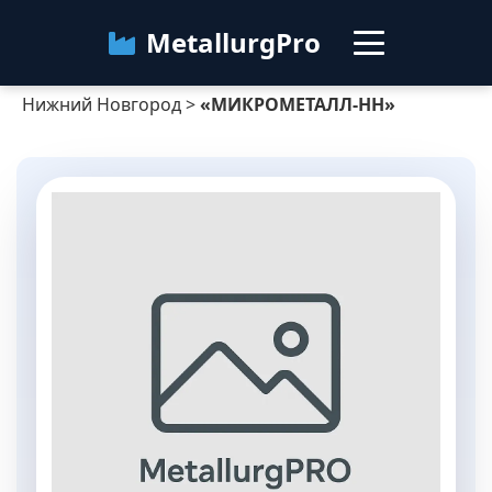
MetallurgPro
Нижний Новгород
>
«МИКРОМЕТАЛЛ-НН»
Нижний Новгород
Категории
Блог
О сервисе
Контакты