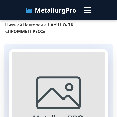
MetallurgPro
Нижний Новгород
>
НАУЧНО-ПК
Нижний Новгород
«ПРОММЕТПРЕСС»
Категории
Блог
О сервисе
Контакты