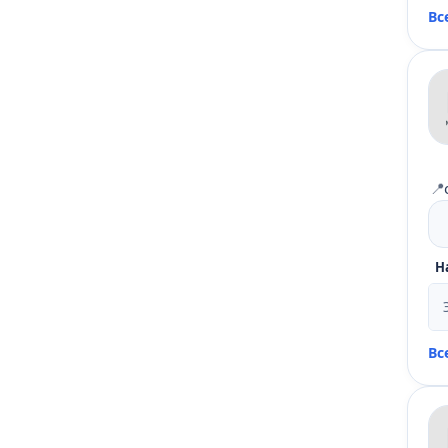
Вс
📍
Н
Вс