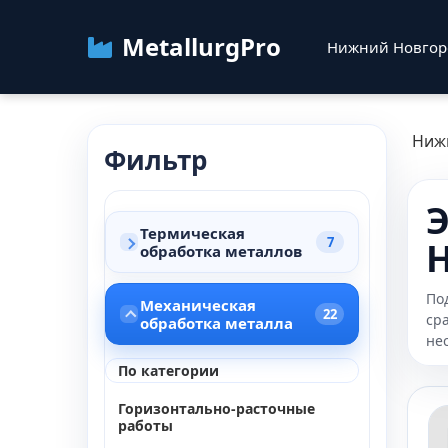
MetallurgPro
Нижний Новго
Ниж
Фильтр
Э
Термическая
7
обработка металлов
По
Механическая
22
ср
обработка металла
не
По категории
Горизонтально-расточные
работы