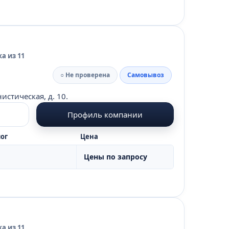
а из 11
○ Не проверена
Самовывоз
истическая, д. 10.
Профиль компании
ог
Цена
Цены по запросу
а из 11