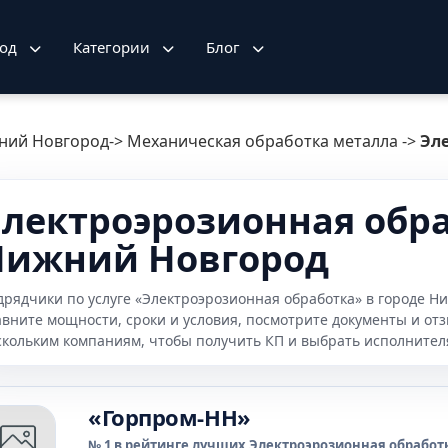
род
Категории
Блог
ний Новгород
->
Механическая обработка металла
->
Эл
лектроэрозионная обраб
Нижний Новгород
дрядчики по услуге «Электроэрозионная обработка» в городе 
авните мощности, сроки и условия, посмотрите документы и от
скольким компаниям, чтобы получить КП и выбрать исполнител
«Горпром-НН»
№ 1 в рейтинге лучших Электроэрозионная обработк