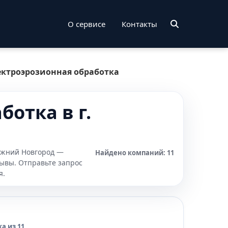
О сервисе
Контакты
ектроэрозионная обработка
отка в г.
Нижний Новгород —
Найдено компаний: 11
зывы. Отправьте запрос
я.
а из 11