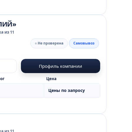
ЛИЙ»
а из 11
○ Не проверена
Самовывоз
Профиль компании
ог
Цена
Цены по запросу
а из 11