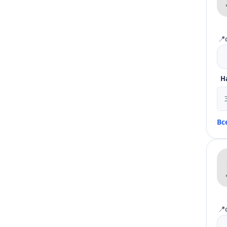
📍
Н
Вс
📍