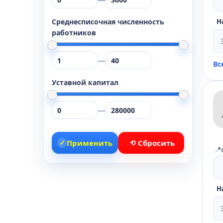
Среднесписочная численность
Н
работников
—
Вс
Уставной капитал
—
✓
Применить
⟲
Сбросить
📍
Н