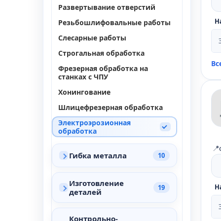
Развертывание отверстий
Н
Резьбошлифовальные работы
Слесарные работы
Строгальная обработка
Вс
Фрезерная обработка на
станках с ЧПУ
Хонингование
Шлицефрезерная обработка
Электроэрозионная
обработка
📍
Гибка металла
10
Изготовление
Н
19
деталей
Контрольно-