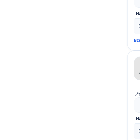
Н
Вс
📍
Н