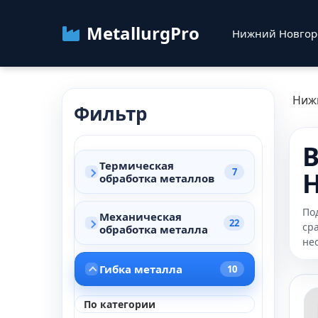
MetallurgPro
Нижний Новго
Ниж
Фильтр
В
Термическая
7
обработка металлов
По
Механическая
22
ср
обработка металла
не
Гибка металла
10
По категории