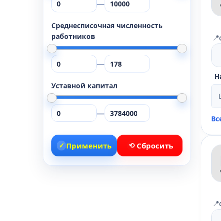
—
Среднесписочная численность
работников
📍
—
Н
Уставной капитал
—
Вс
✓
Применить
⟲
Сбросить
📍