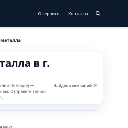
О сервисе
Контакты
 металла
алла в г.
ижний Новгород —
Найдено компаний: 21
зывы. Отправьте запрос
я.
 из 21