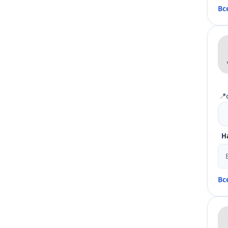
Вс
📍
Н
Вс