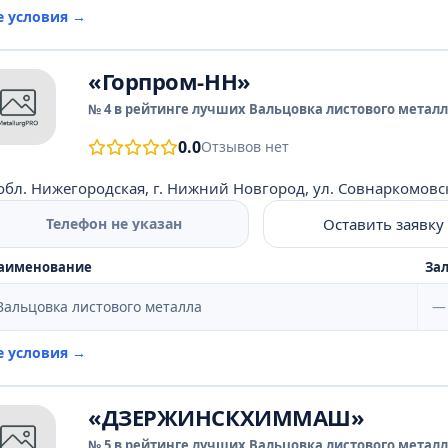
е условия →
«Горпром-НН»
№ 4 в рейтинге лучших Вальцовка листового металла
0.0
Отзывов нет
обл. Нижегородская, г. Нижний Новгород, ул. Совнаркомовская
Оставить заявку
Телефон не указан
аименование
Зал
Вальцовка листового металла
—
е условия →
«ДЗЕРЖИНСКХИММАШ»
№ 5 в рейтинге лучших Вальцовка листового металла