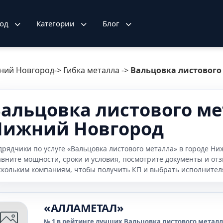
род
Категории
Блог
ний Новгород
->
Гибка металла
->
Вальцовка листового
альцовка листового мет
Нижний Новгород
дрядчики по услуге «Вальцовка листового металла» в городе Н
авните мощности, сроки и условия, посмотрите документы и от
скольким компаниям, чтобы получить КП и выбрать исполнител
«АЛЛАМЕТАЛ»
№ 1 в рейтинге лучших Вальцовка листового металла