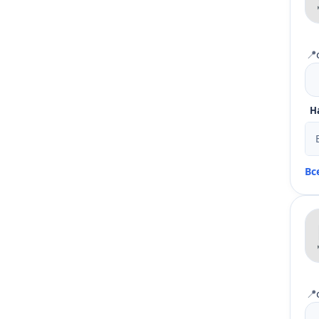
📍
Н
Вс
📍