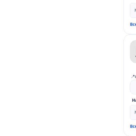
Вс
📍
Н
Вс