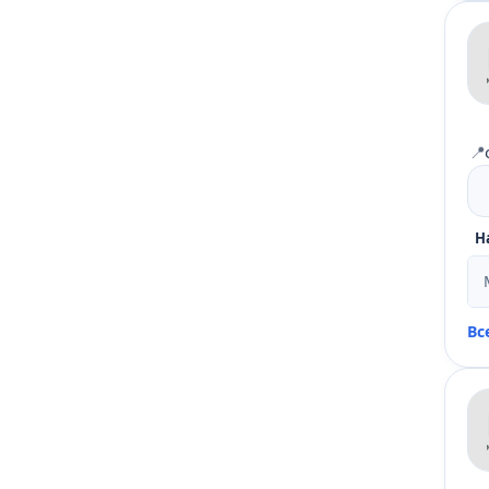
📍
Н
Вс