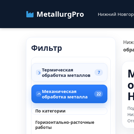
MetallurgPro
Нижний Новго
Ниж
Фильтр
обр
М
Термическая
7
обработка металлов
о
Механическая
22
обработка металла
По
По категории
Ни
От
Горизонтально-расточные
работы