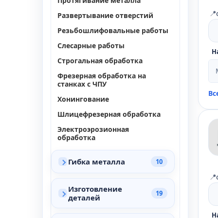
Протягивание металла
📍
Развертывание отверстий
Резьбошлифовальные работы
Слесарные работы
Н
Строгальная обработка
Фрезерная обработка на
станках с ЧПУ
Вс
Хонингование
Шлицефрезерная обработка
Электроэрозионная
обработка
Гибка металла
10
📍
Изготовление
19
деталей
Н