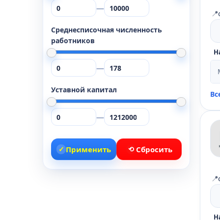
—
📍
Среднесписочная численность
работников
Н
—
Уставной капитал
Вс
—
✓
Применить
⟲
Сбросить
📍
Н