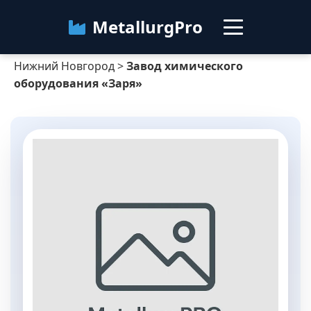
MetallurgPro
Нижний Новгород
>
Завод химического
Нижний Новгород
оборудования «Заря»
Категории
Блог
О сервисе
Контакты