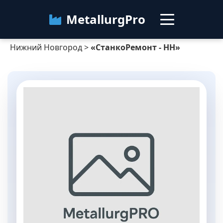
MetallurgPro
Нижний Новгород
>
«СтанкоРемонт - НН»
Нижний Новгород
Категории
Блог
О сервисе
Контакты