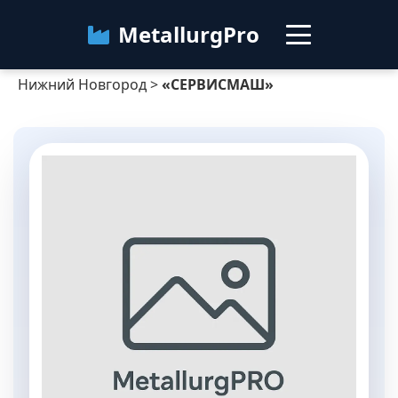
MetallurgPro
Нижний Новгород
>
«СЕРВИСМАШ»
Нижний Новгород
Категории
Блог
О сервисе
Контакты