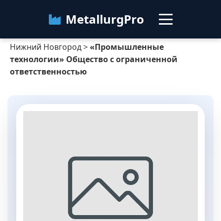
MetallurgPro
Нижний Новгород
>
«Промышленные
Нижний Новгород
технологии» Общество с ограниченной
ответственностью
Категории
Блог
О сервисе
Контакты