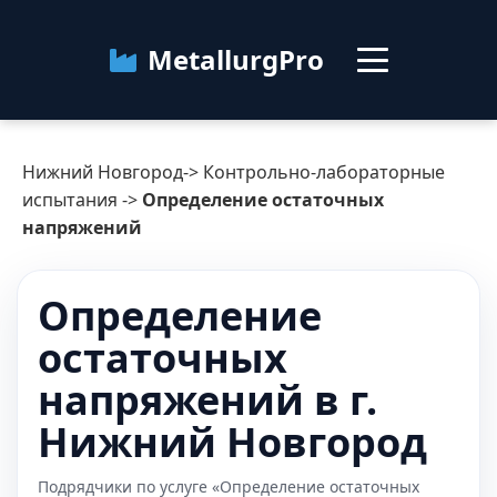
MetallurgPro
Нижний Новгород
Нижний Новгород
->
Контрольно-лабораторные
Категории
испытания
->
Определение остаточных
напряжений
Блог
Определение
О сервисе
Контакты
остаточных
напряжений в г.
Нижний Новгород
Подрядчики по услуге «Определение остаточных