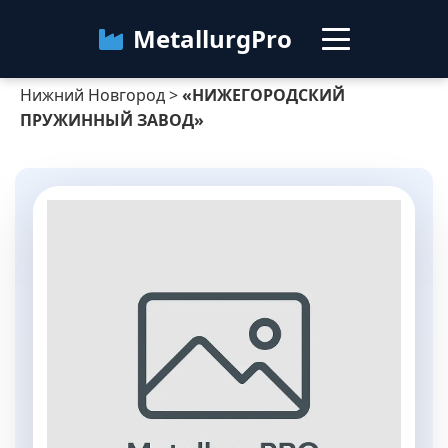
MetallurgPro
Нижний Новгород
>
«НИЖЕГОРОДСКИЙ
Нижний Новгород
ПРУЖИННЫЙ ЗАВОД»
Категории
Блог
О сервисе
Контакты